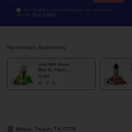
Έχω διαβάσει και αποδέχομαι τους όρους στη
σελίδα
Οροί Χρήσης
Περισσότερες Εμφανίσεις
Lime Mint Shock
Bliss XL Flavor
Shots
15,90€
Αθηνά, Ταύρος Τ.Κ.17778