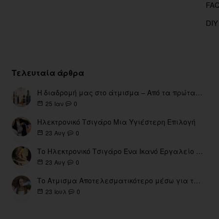
DIY
Τελευταία άρθρα
Η διαδρομή μας στο άτμισμα – Από τα πρώτα eGo έως τη σύγχρονη εποχή
0
25
Ιαν
Ηλεκτρονικό Τσιγάρο Μια Υγιέστερη Επιλογή
0
23
Αυγ
Το Ηλεκτρονικό Τσιγάρο Ένα Ικανό Εργαλείο για τη Διακοπή του Καπνίσματος
0
23
Αυγ
Το Ατμισμα Αποτελεσματικότερο μέσω για την διακοπή Καπνίσματος
0
23
Ιουλ