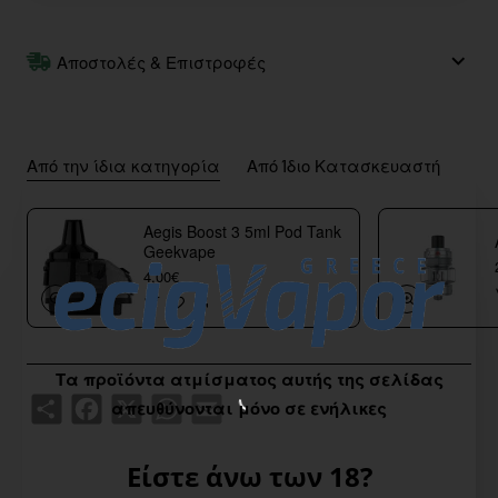
Αποστολές & Επιστροφές
Από την ίδια κατηγορία
Από Ίδιο Κατασκευαστή
Aegis Boost 3 5ml Pod Tank
Geekvape
4,00€
Τα προϊόντα ατμίσματος αυτής της σελίδας
Share
Facebook
X
WhatsApp
Email
απευθύνονται μόνο σε ενήλικες
Είστε άνω των 18?