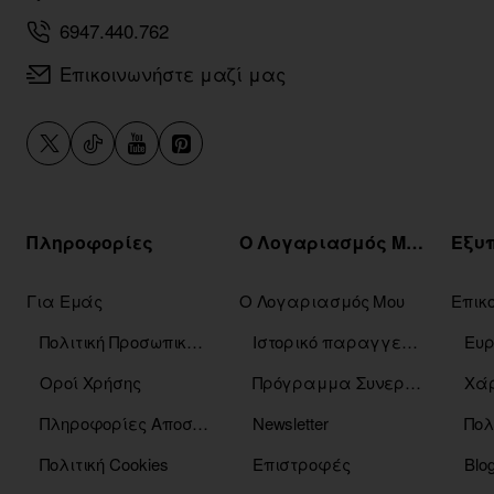
6947.440.762
Επικοινωνήστε μαζί μας
Πληροφορίες
Ο Λογαριασμός Μου
Για Εμάς
Ο Λογαριασμός Μου
Επικ
Πολιτική Προσωπικών Δεδομένων
Ιστορικό παραγγελιών
Οροί Χρήσης
Πρόγραμμα Συνεργατών
Χάρ
Πληροφορίες Αποστόλης
Newsletter
Πολ
Πολιτική Cookies
Επιστροφές
Blo