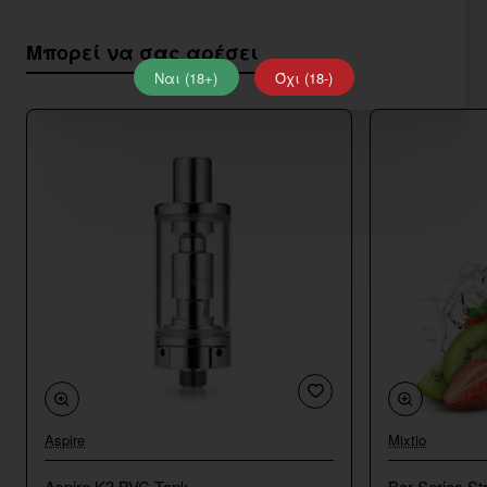
Μπορεί να σας αρέσει
Ναι (18+)
Όχι (18-)
Aspire
Mixtio
Aspire K3 BVC Tank
Bar Series St