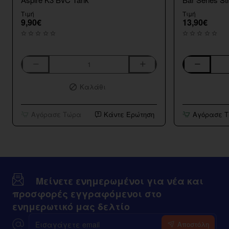
Τιμή
Τιμή
9,90€
13,90€
Aspire
Bar
K3
Series
Καλάθι
BVC
Strawberry
Tank
Kiwi
10ml/120ml
Αγόρασε Τώρα
Κάντε Ερώτηση
Αγόρασε 
Μείνετε ενημερωμένοι για νέα και
προσφορές εγγραφόμενοι στο
ενημερωτικό μας δελτίο
Εισαγάγετε
Αποστόλη
email