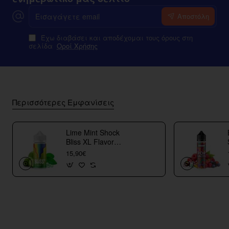
Εισαγάγετε
Αποστόλη
email
Έχω διαβάσει και αποδέχομαι τους όρους στη
σελίδα
Οροί Χρήσης
Περισσότερες Εμφανίσεις
Lime Mint Shock
Bliss XL Flavor
Shots
15,90€