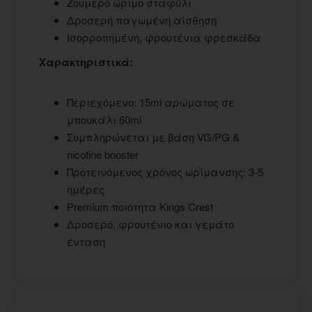
Ζουμερό ώριμο σταφύλι
Δροσερή παγωμένη αίσθηση
Ισορροπημένη, φρουτένια φρεσκάδα
Χαρακτηριστικά:
Περιεχόμενο: 15ml αρώματος σε
μπουκάλι 60ml
Συμπληρώνεται με βάση VG/PG &
nicotine booster
Προτεινόμενος χρόνος ωρίμανσης: 3-5
ημέρες
Premium ποιότητα Kings Crest
Δροσερό, φρουτένιο και γεμάτο
ένταση