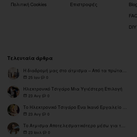
Πολιτική Cookies
Επιστροφές
Blo
DIY
Τελευταία άρθρα
Η διαδρομή μας στο άτμισμα – Από τα πρώτα eGo έως τη σύγχρονη εποχή
0
25
Ιαν
Ηλεκτρονικό Τσιγάρο Μια Υγιέστερη Επιλογή
0
23
Αυγ
Το Ηλεκτρονικό Τσιγάρο Ένα Ικανό Εργαλείο για τη Διακοπή του Καπνίσματος
0
23
Αυγ
Το Ατμισμα Αποτελεσματικότερο μέσω για την διακοπή Καπνίσματος
0
23
Ιουλ