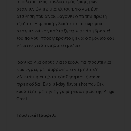
απολαυστικός συνδυασμός ζουμερών
σταφυλιών με μια έντονη, παγωμένη
αίσθηση που αναζωογονεί από την πρώτη
τζούρα. Η φυσική γλυκύτητα του ώριμου
σταφυλιού «αγκαλιάζεται» από τη δροσιά
του πάγου, προσφέροντας ένα αρμονικό και
γεμάτο χαρακτήρα άτμισμα.
Ιδανικό για όσους λατρεύουν τα φρουτένια
iced υγρά, με ισορροπία ανάμεσα σε
γλυκιά φρουτένια αίσθηση και έντονη
φρεσκάδα. Ένα all-day flavor shot που δεν
κουράζει, με την εγγύηση ποιότητας της Kings
Crest.
Γευστικό Προφίλ: