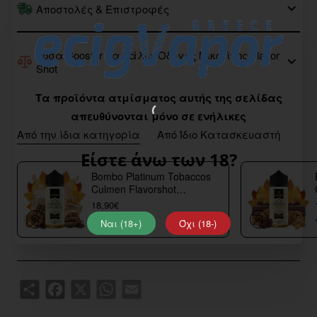
Αποστολές & Επιστροφές
Πόσα Booster να βάλω; Οδηγός Νικοτίνης Flavor
Shot
Τα προϊόντα ατμίσματος αυτής της σελίδας
απευθύνονται μόνο σε ενήλικες
Από την ίδια κατηγορία
Από Ίδιο Κατασκευαστή
Είστε άνω των 18?
Bombo Platinum Tobaccos
Culmen Flavorshot
40/120ml
18,90€
Ναι (18+)
Όχι (18-)
Share
Facebook
X
WhatsApp
Email