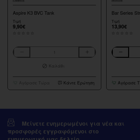
Aspire K3 BVC Tank
Bar Series St
Τιμή
Τιμή
9,90€
13,90€
Aspire
Bar
K3
Series
Καλάθι
BVC
Strawberry
Tank
Kiwi
10ml/120ml
Αγόρασε Τώρα
Κάντε Ερώτηση
Αγόρασε 
Μείνετε ενημερωμένοι για νέα και
προσφορές εγγραφόμενοι στο
ενημερωτικό μας δελτίο