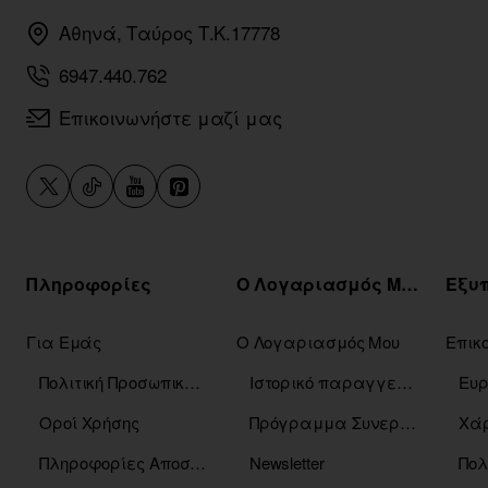
Αθηνά, Ταύρος Τ.Κ.17778
6947.440.762
Επικοινωνήστε μαζί μας
Πληροφορίες
Ο Λογαριασμός Μου
Για Εμάς
Ο Λογαριασμός Μου
Επικ
Πολιτική Προσωπικών Δεδομένων
Ιστορικό παραγγελιών
Οροί Χρήσης
Πρόγραμμα Συνεργατών
Χάρ
Πληροφορίες Αποστόλης
Newsletter
Πολ