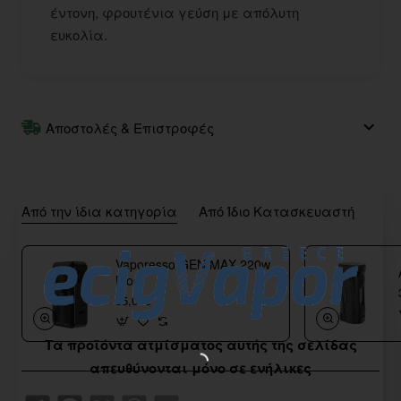
έντονη, φρουτένια γεύση με απόλυτη
ευκολία.
Αποστολές & Επιστροφές
Από την ίδια κατηγορία
Από Ίδιο Κατασκευαστή
Vaporesso GEN MAX 220w
Mod
55,00€
Τα προϊόντα ατμίσματος αυτής της σελίδας
απευθύνονται μόνο σε ενήλικες
Share
Facebook
X
WhatsApp
Email