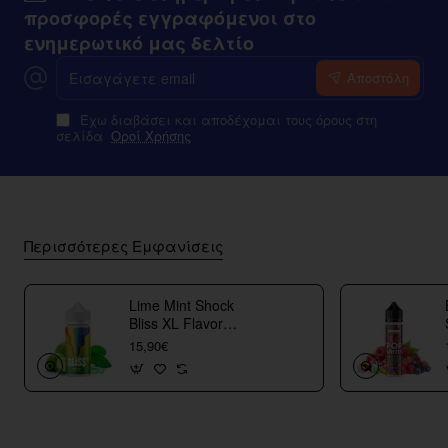
προσφορές εγγραφόμενοι στο
ενημερωτικό μας δελτίο
Εισαγάγετε
Αποστόλη
email
Έχω διαβάσει και αποδέχομαι τους όρους στη
σελίδα
Οροί Χρήσης
Περισσότερες Εμφανίσεις
Lime Mint Shock
Bliss XL Flavor
Shots
15,90€