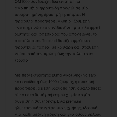
QM1000 συνδυάζει δύο από τα πιο
αγαπημένα φρουτώδη προφίλ σε μία
ισορροπημένη, δροσερή εμπειρία. Η
φράουλα προσφέρει γλυκιά, ζουμερή
ένταση, ενώ το ακτινίδιο δίνει μια ελαφριά
οξύτητα και φρεσκάδα που απογειώνει το
αποτέλεσμα. Το blend θυμίζει φρέσκια
φρουτένια τάρτα, με καθαρή και σταθερή
γεύση από την πρώτη έως την τελευταία
τζούρα.
Με περιεκτικότητα 20mg νικοτίνης (nic salt)
και απόδοση έως 1000 τζούρες, η συσκευή
προσφέρει άμεση ικανοποίηση, ομαλό throat
hit και σταθερή ροή ατμού χωρίς καμία
ρύθμιση ή συντήρηση. Ένα premium
ηλεκτρονικό τσιγάρο μιας χρήσης, ιδανικό
για καθημερινή χρήση και για όσους θέλουν