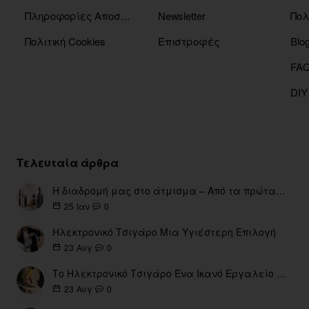
Πληροφορίες Αποστόλης
Newsletter
Πολ
Πολιτική Cookies
Επιστροφές
Blo
DIY
Τελευταία άρθρα
Η διαδρομή μας στο άτμισμα – Από τα πρώτα eGo έως τη σύγχρονη εποχή
0
25
Ιαν
Ηλεκτρονικό Τσιγάρο Μια Υγιέστερη Επιλογή
0
23
Αυγ
Το Ηλεκτρονικό Τσιγάρο Ένα Ικανό Εργαλείο για τη Διακοπή του Καπνίσματος
0
23
Αυγ