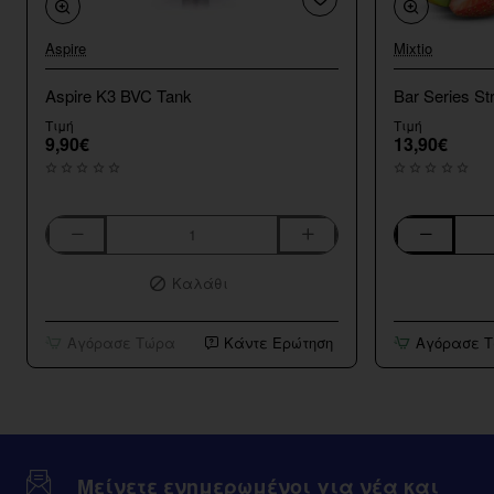
Aspire
Mixtio
Aspire K3 BVC Tank
Bar Series St
Τιμή
Τιμή
9,90€
13,90€
Aspire
Bar
K3
Series
Καλάθι
BVC
Strawberry
Tank
Kiwi
10ml/120ml
Αγόρασε Τώρα
Κάντε Ερώτηση
Αγόρασε 
Μείνετε ενημερωμένοι για νέα και