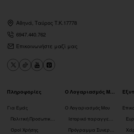
Αθηνά, Ταύρος Τ.Κ.17778
6947.440.762
Επικοινωνήστε μαζί μας
Πληροφορίες
Ο Λογαριασμός Μου
Για Εμάς
Ο Λογαριασμός Μου
Επικ
Πολιτική Προσωπικών Δεδομένων
Ιστορικό παραγγελιών
Οροί Χρήσης
Πρόγραμμα Συνεργατών
Χάρ