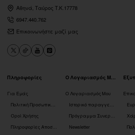
Αθηνά, Ταύρος Τ.Κ.17778
6947.440.762
Επικοινωνήστε μαζί μας
Πληροφορίες
Ο Λογαριασμός Μου
Για Εμάς
Ο Λογαριασμός Μου
Επικ
Πολιτική Προσωπικών Δεδομένων
Ιστορικό παραγγελιών
Οροί Χρήσης
Πρόγραμμα Συνεργατών
Χάρ
Πληροφορίες Αποστόλης
Newsletter
Πολ