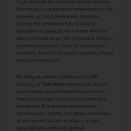
είναι μια ωδή στο απόλυτο τροπικό φρούτο.
Ένα προφίλ αφιερωμένο αποκλειστικά στο
μάνγκο, με τρεις διαδοχικές στρώσεις
γεύσης που αποδίδουν όλη τη γλυκιά,
κρεμώδη και ζουμερή του ένταση. Από την
πρώτη εισπνοή μέχρι την τελευταία τζούρα,
η γεύση παραμένει γεμάτη, φωτεινή και
σταθερή, θυμίζοντας ώριμο, φρέσκο μάνγκο
κομμένο στη στιγμή.
Με 20mg nic salt και απόδοση έως 1000
τζούρες, το Triple Mango προσφέρει άμεση
ικανοποίηση, ομαλό throat hit και πλούσια
παραγωγή ατμού χωρίς καμία ρύθμιση ή
συντήρηση. Ένα premium ηλεκτρονικό
τσιγάρο μιας χρήσης για όσους λατρεύουν
το μάνγκο σε όλη του τη δόξα — γλυκό,
κρεμώδες και απόλυτα τροπικό.