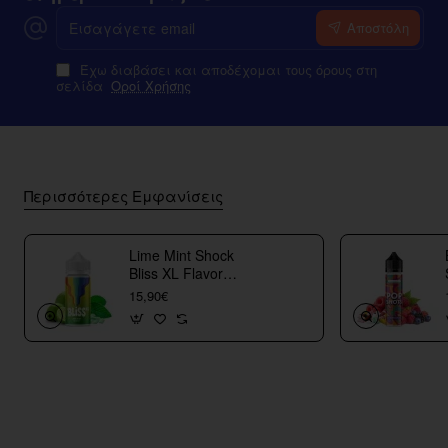
Εισαγάγετε
Αποστόλη
email
Έχω διαβάσει και αποδέχομαι τους όρους στη
σελίδα
Οροί Χρήσης
Περισσότερες Εμφανίσεις
Lime Mint Shock
Bliss XL Flavor
Shots
15,90€