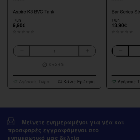
Aspire K3 BVC Tank
Bar Series St
Τιμή
Τιμή
9,90€
13,90€
Aspire
Bar
K3
Series
Καλάθι
BVC
Strawberry
Tank
Kiwi
10ml/120ml
Αγόρασε Τώρα
Κάντε Ερώτηση
Αγόρασε 
Μείνετε ενημερωμένοι για νέα και
προσφορές εγγραφόμενοι στο
ενημερωτικό μας δελτίο