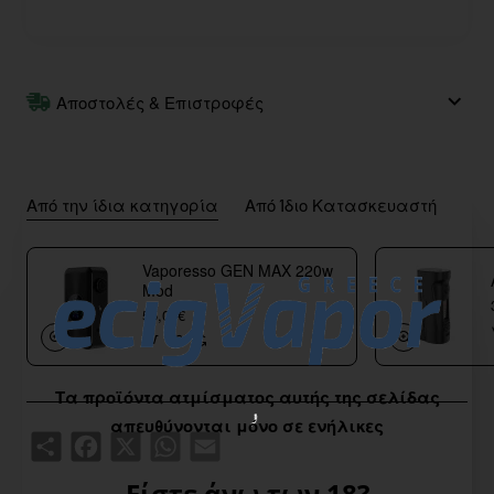
Αποστολές & Επιστροφές
Από την ίδια κατηγορία
Από Ίδιο Κατασκευαστή
Vaporesso GEN MAX 220w
Mod
55,00€
Τα προϊόντα ατμίσματος αυτής της σελίδας
απευθύνονται μόνο σε ενήλικες
Share
Facebook
X
WhatsApp
Email
Είστε άνω των 18?