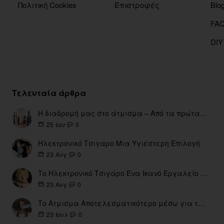
Πολιτική Cookies
Επιστροφές
Blo
DIY
Τελευταία άρθρα
Η διαδρομή μας στο άτμισμα – Από τα πρώτα eGo έως τη σύγχρονη εποχή
0
25
Ιαν
Ηλεκτρονικό Τσιγάρο Μια Υγιέστερη Επιλογή
0
23
Αυγ
Το Ηλεκτρονικό Τσιγάρο Ένα Ικανό Εργαλείο για τη Διακοπή του Καπνίσματος
0
23
Αυγ
Το Ατμισμα Αποτελεσματικότερο μέσω για την διακοπή Καπνίσματος
0
23
Ιουλ