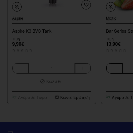
Aspire
Mixtio
Aspire K3 BVC Tank
Bar Series St
Τιμή
Τιμή
9,90€
13,90€
Aspire
Bar
K3
Series
Καλάθι
BVC
Strawberry
Tank
Kiwi
10ml/120ml
Αγόρασε Τώρα
Κάντε Ερώτηση
Αγόρασε 