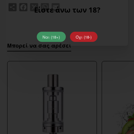
Share
Facebook
X
WhatsApp
Email
Είστε άνω των 18?
Ναι (18+)
Όχι (18-)
Μπορεί να σας αρέσει