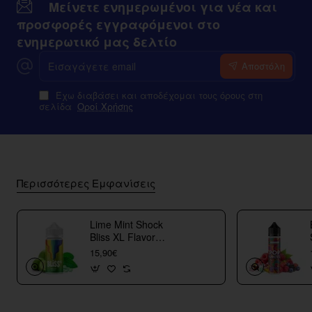
Μείνετε ενημερωμένοι για νέα και
προσφορές εγγραφόμενοι στο
ενημερωτικό μας δελτίο
Εισαγάγετε
Αποστόλη
email
Έχω διαβάσει και αποδέχομαι τους όρους στη
σελίδα
Οροί Χρήσης
Περισσότερες Εμφανίσεις
Lime Mint Shock
Bliss XL Flavor
Shots
15,90€