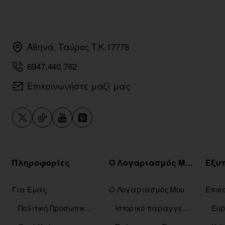
Αθηνά, Ταύρος Τ.Κ.17778
6947.440.762
Επικοινωνήστε μαζί μας
Πληροφορίες
Ο Λογαριασμός Μου
Για Εμάς
Ο Λογαριασμός Μου
Επικ
Πολιτική Προσωπικών Δεδομένων
Ιστορικό παραγγελιών