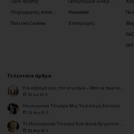
Οροί Χρήσης
Πρόγραμμα Συνεργατών
Χάρ
Πληροφορίες Αποστόλης
Newsletter
Πολ
Πολιτική Cookies
Επιστροφές
Blo
DIY
Τελευταία άρθρα
Η διαδρομή μας στο άτμισμα – Από τα πρώτα eGo έως τη σύγχρονη εποχή
0
25
Ιαν
Ηλεκτρονικό Τσιγάρο Μια Υγιέστερη Επιλογή
0
23
Αυγ
Το Ηλεκτρονικό Τσιγάρο Ένα Ικανό Εργαλείο για τη Διακοπή του Καπνίσματος
0
23
Αυγ