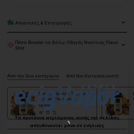
Αποστολές & Επιστροφές
Πόσα Booster να βάλω; Οδηγός Νικοτίνης Flavor
Shot
Από την ίδια κατηγορία
Από Ίδιο Κατασκευαστή
Bombo Platinum Tobaccos
Culmen Flavorshot
40/120ml
18,90€
Τα προϊόντα ατμίσματος αυτής της σελίδας
απευθύνονται μόνο σε ενήλικες