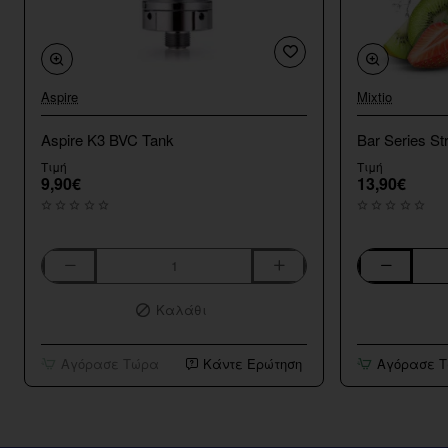
Aspire
Mixtio
Aspire K3 BVC Tank
Bar Series St
Τιμή
Τιμή
9,90€
13,90€
Aspire
Bar
K3
Series
Καλάθι
BVC
Strawberry
Tank
Kiwi
10ml/120ml
Αγόρασε Τώρα
Κάντε Ερώτηση
Αγόρασε 