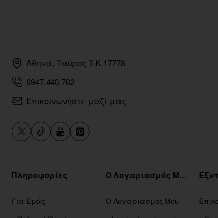
Αθηνά, Ταύρος Τ.Κ.17778
6947.440.762
Επικοινωνήστε μαζί μας
Πληροφορίες
Ο Λογαριασμός Μου
Για Εμάς
Ο Λογαριασμός Μου
Επικ