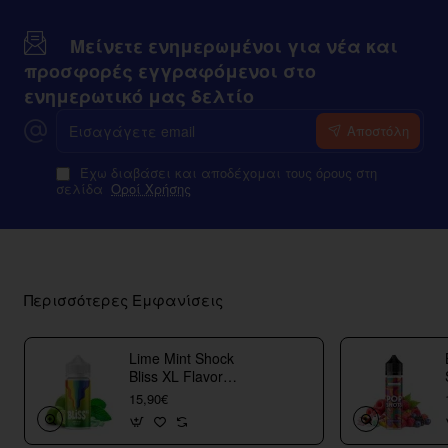
Μείνετε ενημερωμένοι για νέα και
προσφορές εγγραφόμενοι στο
ενημερωτικό μας δελτίο
Εισαγάγετε
Αποστόλη
email
Έχω διαβάσει και αποδέχομαι τους όρους στη
σελίδα
Οροί Χρήσης
Περισσότερες Εμφανίσεις
Lime Mint Shock
Bliss XL Flavor
Shots
15,90€