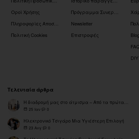
Πολιτική Προσωπικών Δεδομένων
Ιστορικό παραγγελιών
Οροί Χρήσης
Πρόγραμμα Συνεργατών
Χάρ
Πληροφορίες Αποστόλης
Newsletter
Πολ
Πολιτική Cookies
Επιστροφές
Blo
DIY
Τελευταία άρθρα
Η διαδρομή μας στο άτμισμα – Από τα πρώτα eGo έως τη σύγχρονη εποχή
0
25
Ιαν
Ηλεκτρονικό Τσιγάρο Μια Υγιέστερη Επιλογή
0
23
Αυγ