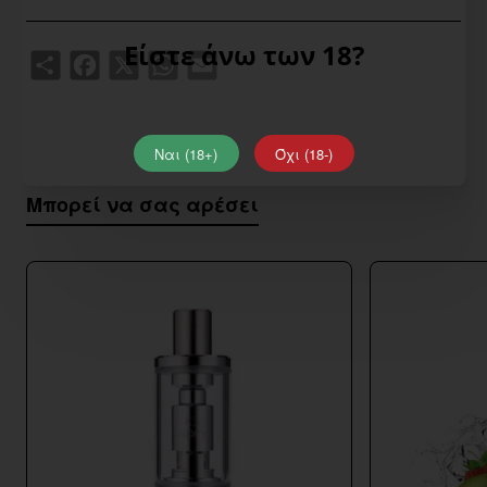
Είστε άνω των 18?
Share
Facebook
X
WhatsApp
Email
Ναι (18+)
Όχι (18-)
Μπορεί να σας αρέσει