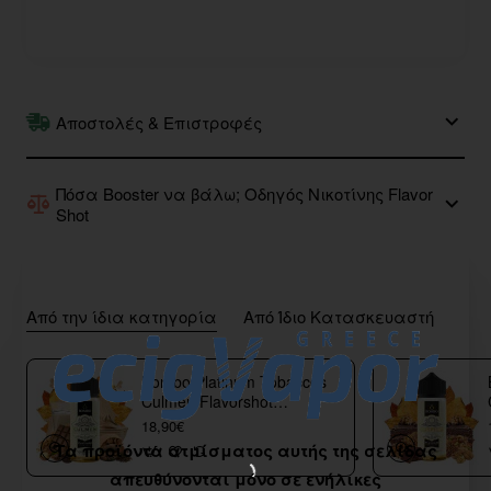
Αποστολές & Επιστροφές
Πόσα Booster να βάλω; Οδηγός Νικοτίνης Flavor
Shot
Από την ίδια κατηγορία
Από Ίδιο Κατασκευαστή
Bombo Platinum Tobaccos
Culmen Flavorshot
40/120ml
18,90€
Τα προϊόντα ατμίσματος αυτής της σελίδας
απευθύνονται μόνο σε ενήλικες