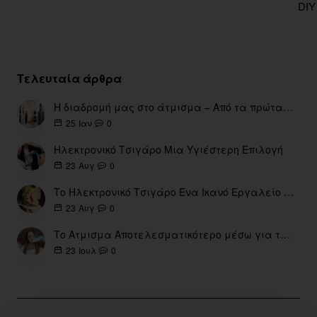
DIY
Τελευταία άρθρα
Η διαδρομή μας στο άτμισμα – Από τα πρώτα eGo έως τη σύγχρονη εποχή
0
25
Ιαν
Ηλεκτρονικό Τσιγάρο Μια Υγιέστερη Επιλογή
0
23
Αυγ
Το Ηλεκτρονικό Τσιγάρο Ένα Ικανό Εργαλείο για τη Διακοπή του Καπνίσματος
0
23
Αυγ
Το Ατμισμα Αποτελεσματικότερο μέσω για την διακοπή Καπνίσματος
0
23
Ιουλ