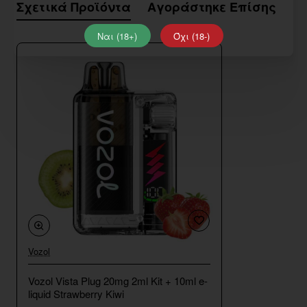
Σχετικά Προϊόντα
Αγοράστηκε Επίσης
Μ
Ναι (18+)
Όχι (18-)
Vozol
Vozol Vista Plug 20mg 2ml Kit + 10ml e-
liquid Strawberry Kiwi