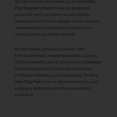
φράουλας και ακτινίδιου με το Vozol Vista
Plug Strawberry Kiwi! Η γλυκιά φράουλα
συναντά την ξινή γεύση του ακτινίδιου,
προσφέροντας έναν ισχυρό, αλλά ισχυρά
ισορροπημένο συνδυασμό γεύσεων που
αναζωογονεί με κάθε εισπνοή.
Με 2ml προγεμισμένο υγρό και 10ml
επιπλέον e-liquid, το pod προσφέρει έως και
10.000 εισπνοές, ενώ η τεχνολογία Dual Mesh
Coil εξασφαλίζει εξαιρετική γεύση και
σταθερή απόδοση χωρίς διαρροές. Το Vozol
Vista Plug Pod είναι το ιδανικό σύστημα για
γρήγορη, άνετη και απόλυτη ατμιστική
εμπειρία.