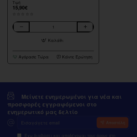
Τιμή
15,90€
Vozol
Vista
Καλάθι
Plug
20mg
2ml
Αγόρασε Τώρα
Κάντε Ερώτηση
Kit
+
10ml
e-
liquid
Strawberry
Kiwi
Μείνετε ενημερωμένοι για νέα και
προσφορές εγγραφόμενοι στο
ενημερωτικό μας δελτίο
Εισαγάγετε
Αποστόλη
email
Έχω διαβάσει και αποδέχομαι τους όρους στη