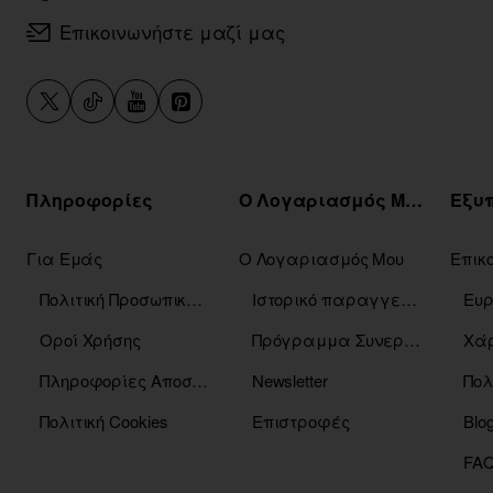
Επικοινωνήστε μαζί μας
Πληροφορίες
Ο Λογαριασμός Μου
Για Εμάς
Ο Λογαριασμός Μου
Επικ
Πολιτική Προσωπικών Δεδομένων
Ιστορικό παραγγελιών
Οροί Χρήσης
Πρόγραμμα Συνεργατών
Χάρ
Πληροφορίες Αποστόλης
Newsletter
Πολ
Πολιτική Cookies
Επιστροφές
Blo