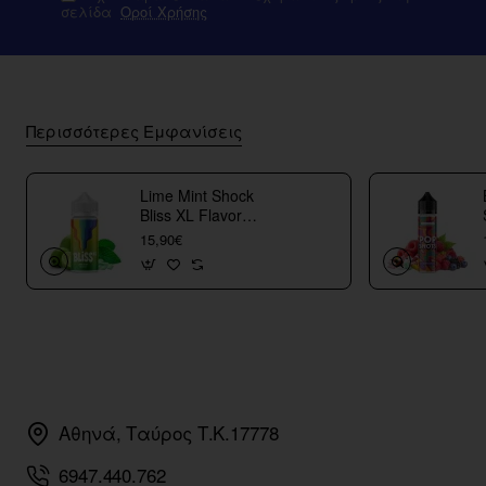
σελίδα
Οροί Χρήσης
Περισσότερες Εμφανίσεις
Lime Mint Shock
Bliss XL Flavor
Shots
15,90€
Αθηνά, Ταύρος Τ.Κ.17778
6947.440.762