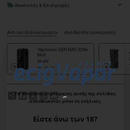
Αποστολές & Επιστροφές
Από την ίδια κατηγορία
Από Ίδιο Κατασκευαστή
Vaporesso GEN MAX 220w
Mod
55,00€
Τα προϊόντα ατμίσματος αυτής της σελίδας
Share
Facebook
X
WhatsApp
Email
απευθύνονται μόνο σε ενήλικες
Είστε άνω των 18?