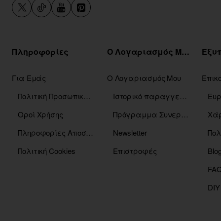
Πληροφορίες
Ο Λογαριασμός Μου
Για Εμάς
Ο Λογαριασμός Μου
Επικ
Πολιτική Προσωπικών Δεδομένων
Ιστορικό παραγγελιών
Οροί Χρήσης
Πρόγραμμα Συνεργατών
Χάρ
Πληροφορίες Αποστόλης
Newsletter
Πολ
Πολιτική Cookies
Επιστροφές
Blo
DIY