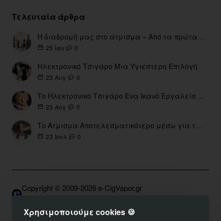
Τελευταία άρθρα
Η διαδρομή μας στο άτμισμα – Από τα πρώτα eGo έως τη σύγχρονη εποχή
0
25
Ιαν
Ηλεκτρονικό Τσιγάρο Μια Υγιέστερη Επιλογή
0
23
Αυγ
Το Ηλεκτρονικό Τσιγάρο Ένα Ικανό Εργαλείο για τη Διακοπή του Καπνίσματος
0
23
Αυγ
Το Ατμισμα Αποτελεσματικότερο μέσω για την διακοπή Καπνίσματος
0
23
Ιουλ
Copyright © 2009-2026 e-CigVapor.gr
Developed by S.K. | DNSGrid.eu • OpenCart Expert
Χρησιμοποιούμε cookies 🍪