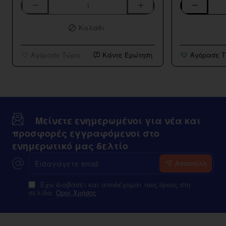
Aspire
Bar
K3
Series
Καλάθι
BVC
Strawberry
Tank
Kiwi
10ml/120ml
Αγόρασε Τώρα
Κάντε Ερώτηση
Αγόρασε 
Μείνετε ενημερωμένοι για νέα και
προσφορές εγγραφόμενοι στο
ενημερωτικό μας δελτίο
Εισαγάγετε
Αποστόλη
email
Έχω διαβάσει και αποδέχομαι τους όρους στη
σελίδα
Οροί Χρήσης