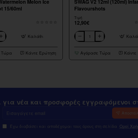
Watermelon Melon Ice
SWAG V2 12ml (120ml) Inf
t 15/60ml
Flavourshots
Τιμή
12,90€
Καλάθι
Καλά
SWAG
V2
12ml
 Τώρα
Κάντε Ερώτηση
Αγόρασε Τώρα
Κάντε
(120ml)
Infamous
Flavourshots
ι για νέα και προσφορές εγγραφόμενοι στ
Εισαγάγετε
Αποστό
email
Έχω διαβάσει και αποδέχομαι τους όρους στη σελίδα
Οροί Χρή