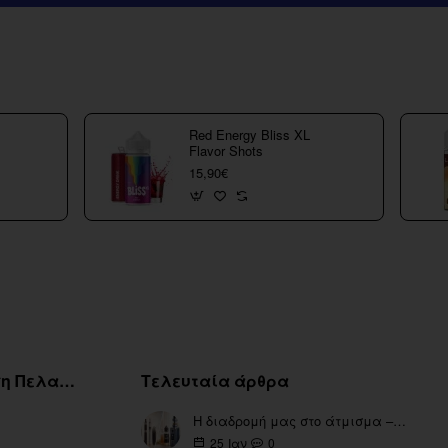
Red Energy Bliss XL
Flavor Shots
15,90€
Εξυπηρέτηση Πελατών
Τελευταία άρθρα
Η διαδρομή μας στο άτμισμα – Από τα πρώτα eGo έως τη σύγχρονη εποχή
0
25
Ιαν