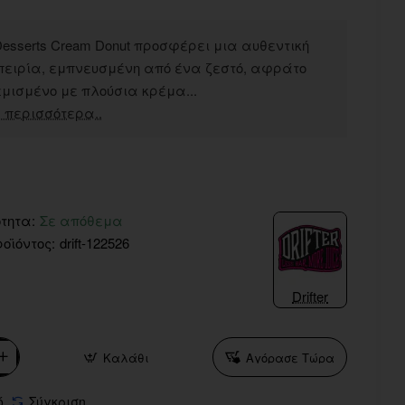
r Desserts Cream Donut προσφέρει μια αυθεντική
μπειρία, εμπνευσμένη από ένα ζεστό, αφράτο
μισμένο με πλούσια κρέμα...
 περισσότερα..
τητα:
Σε απόθεμα
οϊόντος:
drift-122526
Drifter
Καλάθι
Αγόρασε Τώρα
ό
Σύγκριση