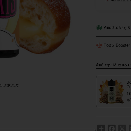
Αποστολές &
Πόσα Booster
Από την ίδια κατ
Bo
ρωτήσεις;
Cu
18
Share
Faceboo
X