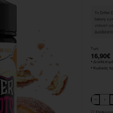
Το Drifte
bakery ε
ντόνατ γε
Διαβάστε
Τιμή
16,90€
Διαθεσιμό
Κωδικός πρ
Επιθυμητ