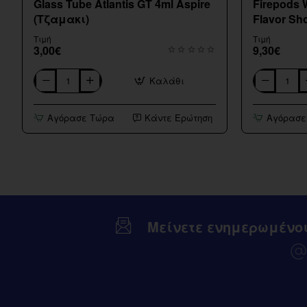
Glass Tube Atlantis GT 4ml Aspire
Firepods 
(Τζαμακι)
Flavor Sho
Τιμή
Τιμή
3,00€
9,30€
Καλάθι
Glass
Firepods
Tube
Watermelon
Atlantis
Melon
Αγόρασε Τώρα
Κάντε Ερώτηση
Αγόρασε
GT
Ice
4ml
Flavor
Aspire
Shot
(Τζαμακι)
15/60ml
Μείνετε ενημερωμένο