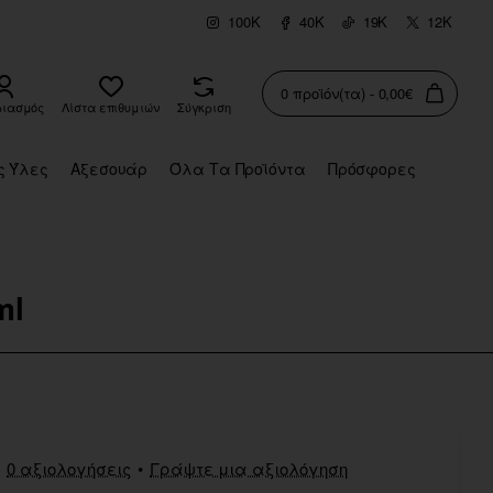
100K
40K
19K
12K
0 προϊόν(τα) - 0,00€
ριασμός
Λίστα επιθυμιών
Σύγκριση
ς Ύλες
Αξεσουάρ
Όλα Τα Προϊόντα
Πρόσφορες
ml
0 αξιολογήσεις
•
Γράψτε μια αξιολόγηση