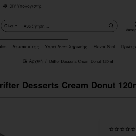
DIY Υπολογιστής
Όλα
Αναζήτηση....
Λογα
bles
Ατμοποιητες
Υγρά Αναπλήρωσης
Flavor Shot
Πρώτε
Drifter Desserts Cream Donut 120ml
home
rifter Desserts Cream Donut 120