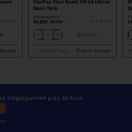
amous
VooPoo Vinci Spark 100 kit Uforce
W
Nano Tank
G
Εξοικονομήστε
-7%
Τι
54,80€
59,00€
1
θι
Καλάθι
VooPoo
Wa
Vinci
Fl
Spark
Sh
 Ερώτηση
Αγόρασε Τώρα
Κάντε Ερώτηση
100
Sm
kit
G
Uforce
20
Nano
Tank
ο ενημερωτικό μας δελτίο
λη
σης