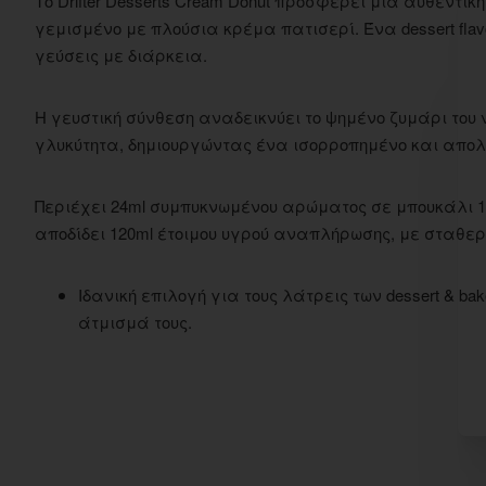
Το Drifter Desserts Cream Donut προσφέρει μια αυθεντ
γεμισμένο με πλούσια κρέμα πατισερί. Ένα dessert flav
γεύσεις με διάρκεια.
Η γευστική σύνθεση αναδεικνύει το ψημένο ζυμάρι του 
γλυκύτητα, δημιουργώντας ένα ισορροπημένο και απο
Περιέχει 24ml συμπυκνωμένου αρώματος σε μπουκάλι 120m
αποδίδει 120ml έτοιμου υγρού αναπλήρωσης, με σταθε
Ιδανική επιλογή για τους λάτρεις των dessert & b
άτμισμά τους.