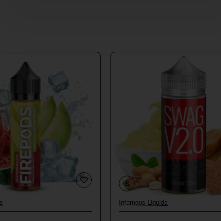
s
Infamous Liquids