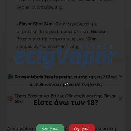
υγρού αναπλήρωσης.
• Flavor Shot 24ml:
Συμπληρώνεται με
ατμιστική βάση και, προαιρετικά, Nicotine
Booster για την παρασκευή έως
120ml
έτοιμου υγρού αναπλήρωσης.
Αποστολές & Επιστροφές
Τα προϊόντα ατμίσματος αυτής της σελίδας
απευθύνονται μόνο σε ενήλικες
Πόσα Booster να βάλω; Οδηγός Νικοτίνης Flavor
Είστε άνω των 18?
Shot
Από την ίδια κατηγορία
Από Ίδιο Κατασκευαστή
Ναι (18+)
Όχι (18-)