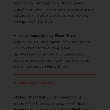
γεμάτη και μεταξένια αίσθηση, ενώ η
απαλή επίγευση παραμένει ευχάριστη και
ξεκούραστη, καθιστώντας το ιδανικό για
καθημερινό άτμισμα.
Η σειρά
Impossible by Steam Train
δημιουργείται με έμφαση στην ισορροπία
και την ένταση των αρωμάτων,
προσφέροντας μοναδικούς γευστικούς
συνδυασμούς υψηλής ποιότητας για κάθε
λάτρη των dessert Flavor Shots.
Διαθέσιμες Εκδόσεις
• Flavor Shot 12ml:
Συμπληρώνεται με
ατμιστική βάση και, προαιρετικά, Nicotine
Booster για την παρασκευή έως
60ml
έτοιμου