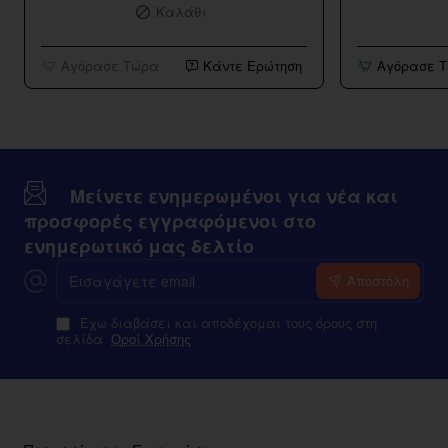
Καλάθι
BVC
Strawberry
Tank
Kiwi
10ml/120ml
Αγόρασε Τώρα
Κάντε Ερώτηση
Αγόρασε 
Μείνετε ενημερωμένοι για νέα και
προσφορές εγγραφόμενοι στο
ενημερωτικό μας δελτίο
Εισαγάγετε
Αποστόλη
email
Έχω διαβάσει και αποδέχομαι τους όρους στη
σελίδα
Οροί Χρήσης