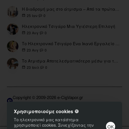
Η διαδρομή μας στο άτμισμα – Από τα πρώτα eGo έως τη σύγχρονη εποχή
0
25
Ιαν
Ηλεκτρονικό Τσιγάρο Μια Υγιέστερη Επιλογή
0
23
Αυγ
Το Ηλεκτρονικό Τσιγάρο Ένα Ικανό Εργαλείο για τη Διακοπή του Καπνίσματος
0
23
Αυγ
Το Ατμισμα Αποτελεσματικότερο μέσω για την διακοπή Καπνίσματος
0
23
Ιουλ
Copyright © 2009-2026 e-CigVapor.gr
Developed by S.K. | DNSGrid.gr • OpenCart Expert
Χρησιμοποιούμε cookies 🍪
Το ηλεκτρονικό μας κατάστημα
χρησιμοποιεί cookies. Συνεχίζοντας την
ΟΚ