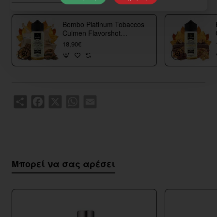
Bombo Platinum Tobaccos
Culmen Flavorshot
40/120ml
18,90€
Share
Facebook
X
WhatsApp
Email
Μπορεί να σας αρέσει