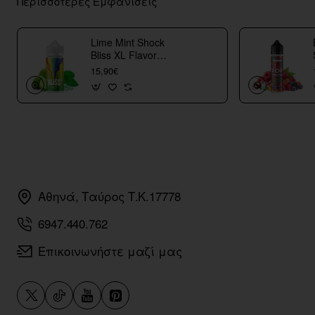
Περισσότερες Εμφανίσεις
Lime Mint Shock
Bliss XL Flavor
Shots
15,90€
Αθηνά, Ταύρος Τ.Κ.17778
6947.440.762
Επικοινωνήστε μαζί μας