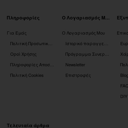
Πληροφορίες
Ο Λογαριασμός Μου
Για Εμάς
Ο Λογαριασμός Μου
Επικ
Πολιτική Προσωπικών Δεδομένων
Ιστορικό παραγγελιών
Οροί Χρήσης
Πρόγραμμα Συνεργατών
Χάρ
Πληροφορίες Αποστόλης
Newsletter
Πολ
Πολιτική Cookies
Επιστροφές
Blo
DIY
Τελευταία άρθρα