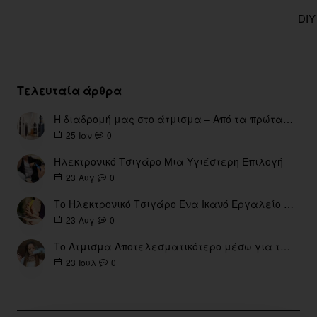
DIY
Τελευταία άρθρα
Η διαδρομή μας στο άτμισμα – Από τα πρώτα eGo έως τη σύγχρονη εποχή
0
25
Ιαν
Ηλεκτρονικό Τσιγάρο Μια Υγιέστερη Επιλογή
0
23
Αυγ
Το Ηλεκτρονικό Τσιγάρο Ένα Ικανό Εργαλείο για τη Διακοπή του Καπνίσματος
0
23
Αυγ
Το Ατμισμα Αποτελεσματικότερο μέσω για την διακοπή Καπνίσματος
0
23
Ιουλ