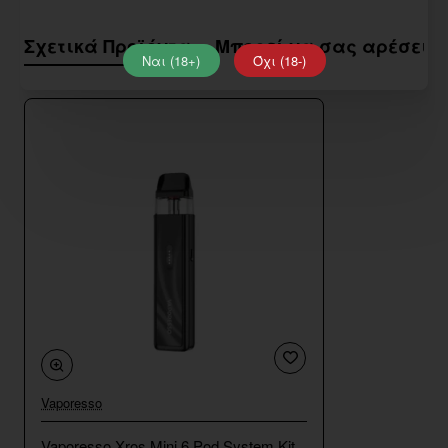
Σχετικά Προϊόντα
Μπορεί να σας αρέσει
Ναι (18+)
Όχι (18-)
Vaporesso
Vaporesso Xros Mini 6 Pod System Kit