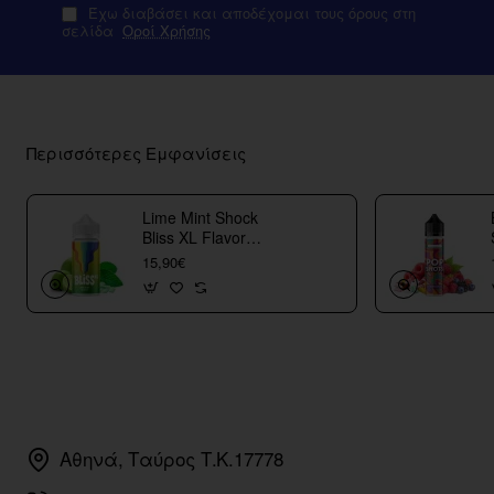
Έχω διαβάσει και αποδέχομαι τους όρους στη
σελίδα
Οροί Χρήσης
Περισσότερες Εμφανίσεις
Lime Mint Shock
Bliss XL Flavor
Shots
15,90€
Αθηνά, Ταύρος Τ.Κ.17778