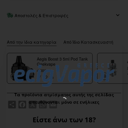
Αποστολές & Επιστροφές
Από την ίδια κατηγορία
Από Ίδιο Κατασκευαστή
Aegis Boost 3 5ml Pod Tank
Geekvape
4,00€
Τα προϊόντα ατμίσματος αυτής της σελίδας
απευθύνονται μόνο σε ενήλικες
Share
Facebook
X
WhatsApp
Email
Είστε άνω των 18?