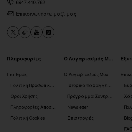
6947.440.762
Επικοινωνήστε μαζί μας
Πληροφορίες
Ο Λογαριασμός Μου
Για Εμάς
Ο Λογαριασμός Μου
Επικ
Πολιτική Προσωπικών Δεδομένων
Ιστορικό παραγγελιών
Οροί Χρήσης
Πρόγραμμα Συνεργατών
Χάρ
Πληροφορίες Αποστόλης
Newsletter
Πολ
Πολιτική Cookies
Επιστροφές
Blo