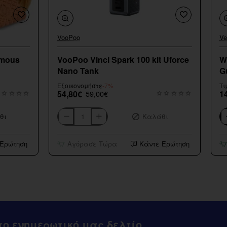
VooPoo
Ve
Εξαντληθηκε
amous
VooPoo Vinci Spark 100 kit Uforce
W
Nano Tank
G
Εξοικονομήστε
-7%
Τι
54,80€
59,00€
1
θι
Καλάθι
VooPoo
Wa
Vinci
Fl
Spark
Sh
 Ερώτηση
Αγόρασε Τώρα
Κάντε Ερώτηση
100
Sm
kit
G
Uforce
20
Nano
Tank
ο ενημερωτικό μας δελτίο