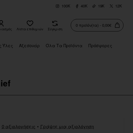
100K
40K
19K
12K
0 προϊόν(τα) - 0,00€
ριασμός
Λίστα επιθυμιών
Σύγκριση
ς Ύλες
Αξεσουάρ
Όλα Τα Προϊόντα
Πρόσφορες
ief
0 αξιολογήσεις
•
Γράψτε μια αξιολόγηση