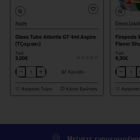
Aspire
Eleven Liquid
Glass Tube Atlantis GT 4ml Aspire
Firepods 
(Τζαμακι)
Flavor Sho
Τιμή
Τιμή
3,00€
9,30€
Καλάθι
Glass
Firepods
Tube
Watermelon
Atlantis
Melon
Αγόρασε Τώρα
Κάντε Ερώτηση
Αγόρασε
GT
Ice
4ml
Flavor
Aspire
Shot
(Τζαμακι)
15/60ml
Μείνετε ενημερωμένο