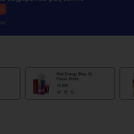
λη
σης
Red Energy Bliss XL
Flavor Shots
15,90€