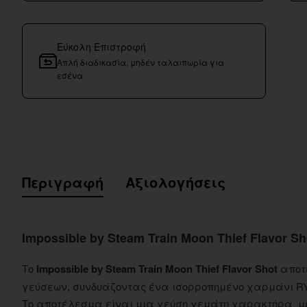
Εύκολη Επιστροφή
Απλή διαδικασία, μηδέν ταλαιπωρία για
εσένα
Περιγραφή
Αξιολογήσεις
Impossible by Steam Train Moon Thief Flavor Sh
Το
Impossible by Steam Train Moon Thief Flavor Shot
αποτε
γεύσεων, συνδυάζοντας ένα ισορροπημένο χαρμάνι RY
Το αποτέλεσμα είναι μια γεύση γεμάτη χαρακτήρα, με