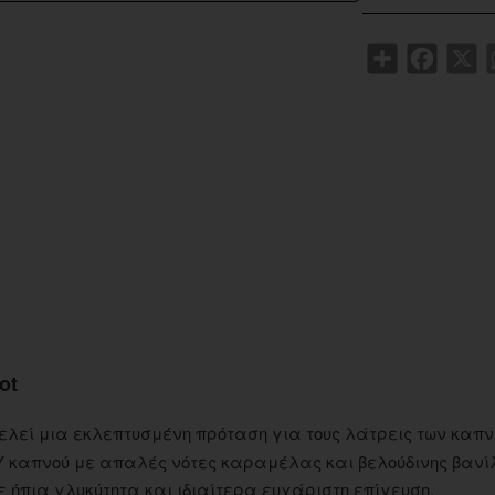
Share
Faceboo
X
ot
λεί μια εκλεπτυσμένη πρόταση για τους λάτρεις των καπν
 καπνού με απαλές νότες καραμέλας και βελούδινης βανί
 ήπια γλυκύτητα και ιδιαίτερα ευχάριστη επίγευση.