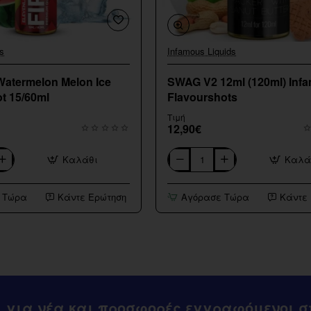
s
Infamous Liquids
Watermelon Melon Ice
SWAG V2 12ml (120ml) Inf
t 15/60ml
Flavourshots
Τιμή
12,90€
Καλάθι
Καλά
SWAG
V2
12ml
 Τώρα
Κάντε Ερώτηση
Αγόρασε Τώρα
Κάντε
(120ml)
Infamous
Flavourshots
ι για νέα και προσφορές εγγραφόμενοι στ