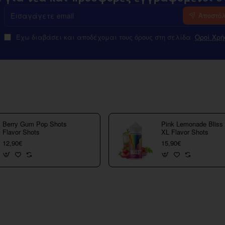
Εισαγάγετε
Αποστό
email
Έχω διαβάσει και αποδέχομαι τους όρους στη σελίδα
Οροί Χρή
Berry Gum Pop Shots
Pink Lemonade Bliss
Flavor Shots
XL Flavor Shots
12,90€
15,90€