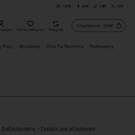
100K
40K
19K
12K
0 προϊόν(τα) - 0,00€
ριασμός
Λίστα επιθυμιών
Σύγκριση
ς Ύλες
Αξεσουάρ
Όλα Τα Προϊόντα
Πρόσφορες
0 αξιολογήσεις
•
Γράψτε μια αξιολόγηση