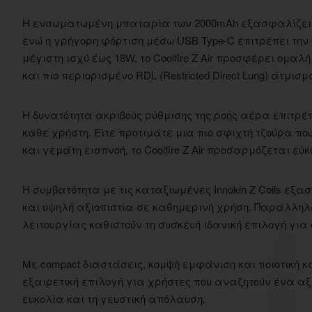
Η ενσωματωμένη μπαταρία των 2000mAh εξασφαλίζει μ
ενώ η γρήγορη φόρτιση μέσω USB Type-C επιτρέπει τη
μέγιστη ισχύ έως 18W, το Coolfire Z Air προσφέρει ομαλ
και πιο περιορισμένο RDL (Restricted Direct Lung) άτμισμ
Η δυνατότητα ακριβούς ρύθμισης της ροής αέρα επιτρέπ
κάθε χρήστη. Είτε προτιμάτε μια πιο σφιχτή τζούρα πο
και γεμάτη εισπνοή, το Coolfire Z Air προσαρμόζεται εύ
Η συμβατότητα με τις καταξιωμένες Innokin Z Coils ε
και υψηλή αξιοπιστία σε καθημερινή χρήση. Παράλληλ
λειτουργίας καθιστούν τη συσκευή ιδανική επιλογή για
Με compact διαστάσεις, κομψή εμφάνιση και ποιοτική κατασ
εξαιρετική επιλογή για χρήστες που αναζητούν ένα αξ
ευκολία και τη γευστική απόλαυση.