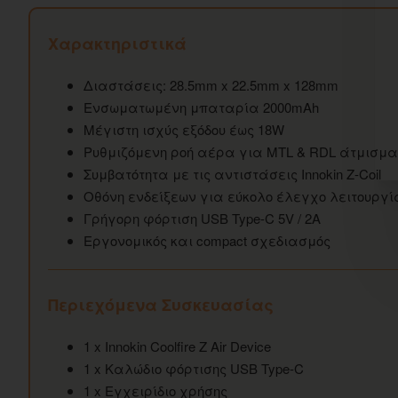
Χαρακτηριστικά
Διαστάσεις: 28.5mm x 22.5mm x 128mm
Ενσωματωμένη μπαταρία 2000mAh
Μέγιστη ισχύς εξόδου έως 18W
Ρυθμιζόμενη ροή αέρα για MTL & RDL άτμισμα
Συμβατότητα με τις αντιστάσεις Innokin Z-Coil
Οθόνη ενδείξεων για εύκολο έλεγχο λειτουργί
Γρήγορη φόρτιση USB Type-C 5V / 2A
Εργονομικός και compact σχεδιασμός
Περιεχόμενα Συσκευασίας
1 x Innokin Coolfire Z Air Device
1 x Καλώδιο φόρτισης USB Type-C
1 x Εγχειρίδιο χρήσης