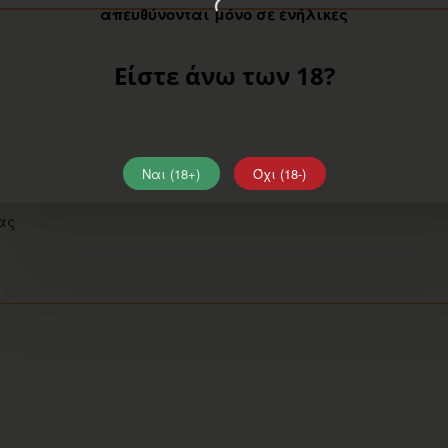
απευθύνονται μόνο σε ενήλικες
Είστε άνω των 18?
Ναι (18+)
Όχι (18-)
ας