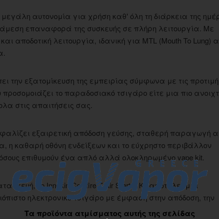
εγάλη αυτονομία για χρήση καθ' όλη τη διάρκεια της ημέ
ν άμεση επαναφορά της συσκευής σε πλήρη λειτουργία. Με
ή και αποδοτική λειτουργία, ιδανική για MTL (Mouth To Lung)
α.
ει την εξατομίκευση της εμπειρίας σύμφωνα με τις προτιμή
υ προσομοιάζει το παραδοσιακό τσιγάρο είτε μια πιο ανοιχ
κολα στις απαιτήσεις σας.
ξασφαλίζει εξαιρετική απόδοση γεύσης, σταθερή παραγωγή α
α, η καθαρή οθόνη ενδείξεων και το εύχρηστο περιβάλλον
 όσους επιθυμούν ένα απλό αλλά ολοκληρωμένο vape kit.
κευή, το Innokin Coolfire Z Air Starter Kit αποτελεί μια
ιόπιστο ηλεκτρονικό τσιγάρο με έμφαση στην απόδοση, την
Τα προϊόντα ατμίσματος αυτής της σελίδας