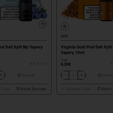
Xyfill
Εξαντληθηκε
od Salt Xyfil My Vapery
Virginia Gold Pod Salt Xyfil
Vapery 10ml
Τιμή
6,30€
Καλάθι
Καλά
Virginia
Gold
Pod
 Τώρα
Κάντε Ερώτηση
Αγόρασε Τώρα
Κάντε
Salt
Xyfil
My
Vapery
10ml