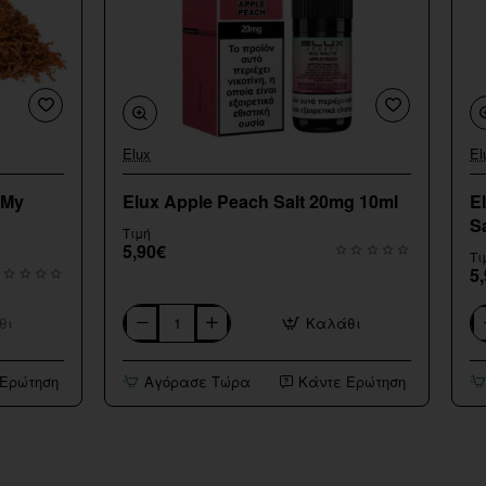
Elux
El
 My
Elux Apple Peach Salt 20mg 10ml
E
S
Τιμή
5,90€
Τι
5
θι
Καλάθι
Elux
El
Apple
Bl
Peach
Ch
 Ερώτηση
Αγόρασε Τώρα
Κάντε Ερώτηση
Salt
Cr
20mg
Sa
10ml
2
10