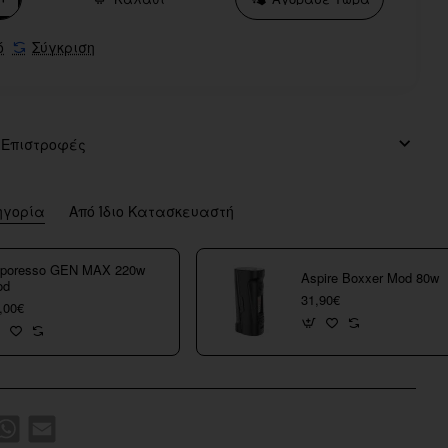
ό
Σύγκριση
 Επιστροφές
ηγορία
Από Ίδιο Κατασκευαστή
poresso GEN MAX 220w
Aspire Boxxer Mod 80w
od
31,90€
,00€
k
WhatsApp
Email