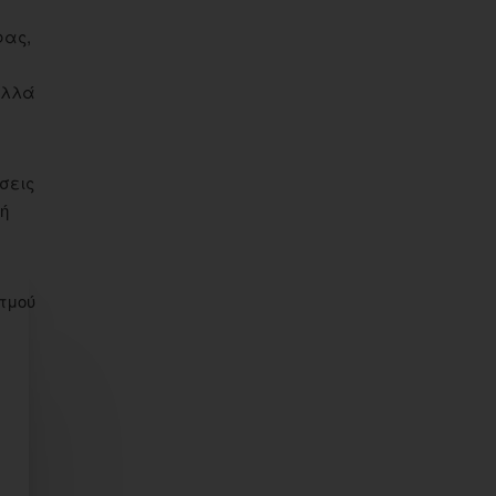
ρας,
 αλλά
σεις
τή
τμού