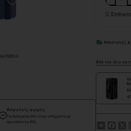
Επιθυμητ
Αποστολές &
ρωτήσεις;
Από την ίδια κατ
Va
M
55
Ασφαλείς αγορές
Τα δεδομένα σου είναι απόρρητα με
πρωτόκολλα SSL.
Share
Faceboo
X