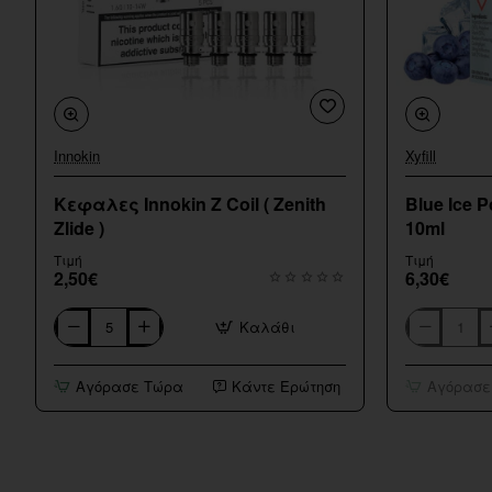
Innokin
Xyfill
Εξαντληθηκε
Κεφαλες Innokin Z Coil ( Zenith
Blue Ice P
Zlide )
10ml
Τιμή
Τιμή
2,50€
6,30€
Καλάθι
Κεφαλες
Blue
Innokin
Ice
Z
Pod
Αγόρασε Τώρα
Κάντε Ερώτηση
Αγόρασε
Coil
Salt
(
Xyfil
Zenith
My
Zlide
Vapery
)
10ml