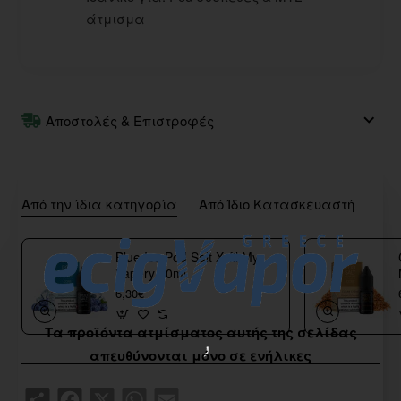
άτμισμα
Αποστολές & Επιστροφές
Από την ίδια κατηγορία
Από Ίδιο Κατασκευαστή
Blue Ice Pod Salt Xyfil My
Vapery 10ml
6,30€
Τα προϊόντα ατμίσματος αυτής της σελίδας
απευθύνονται μόνο σε ενήλικες
Share
Facebook
X
WhatsApp
Email