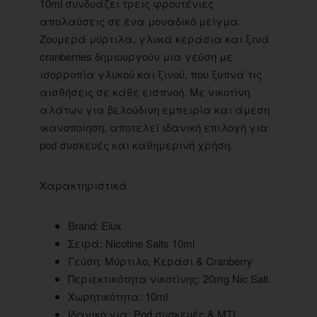
10ml συνδυάζει τρεις φρουτένιες
απολαύσεις σε ένα μοναδικό μείγμα.
Ζουμερά μύρτιλα, γλυκά κεράσια και ξινά
cranberries δημιουργούν μια γεύση με
ισορροπία γλυκού και ξινού, που ξυπνά τις
αισθήσεις σε κάθε εισπνοή. Με νικοτίνη
αλάτων για βελούδινη εμπειρία και άμεση
ικανοποίηση, αποτελεί ιδανική επιλογή για
pod συσκευές και καθημερινή χρήση.
Χαρακτηριστικά
Brand: Elux
Σειρά: Nicotine Salts 10ml
Γεύση: Μύρτιλο, Κεράσι & Cranberry
Περιεκτικότητα νικοτίνης: 20mg Nic Salt
Χωρητικότητα: 10ml
Ιδανικό για: Pod συσκευές & MTL