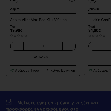
Aspire
Innokin
Aspire Vilter Max Pod Kit 1800mah
Innokin Coolfir
Τιμή
Τιμή
19,90€
34,00€
Aspire
Innokin
Vilter
Coolfire
Καλάθι
Max
Z
Pod
Air
Kit
Starter
Αγόρασε Τώρα
Κάντε Ερώτηση
Αγόρασε 
1800mah
Kit
Μείνετε ενημερωμένοι για νέα και
προσφορές εγγραφόμενοι στο