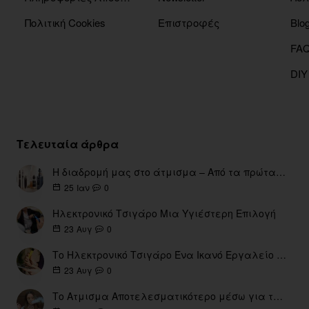
Πολιτική Cookies
Επιστροφές
Blo
DIY
Τελευταία άρθρα
Η διαδρομή μας στο άτμισμα – Από τα πρώτα eGo έως τη σύγχρονη εποχή
0
25
Ιαν
Ηλεκτρονικό Τσιγάρο Μια Υγιέστερη Επιλογή
0
23
Αυγ
Το Ηλεκτρονικό Τσιγάρο Ένα Ικανό Εργαλείο για τη Διακοπή του Καπνίσματος
0
23
Αυγ
Το Ατμισμα Αποτελεσματικότερο μέσω για την διακοπή Καπνίσματος