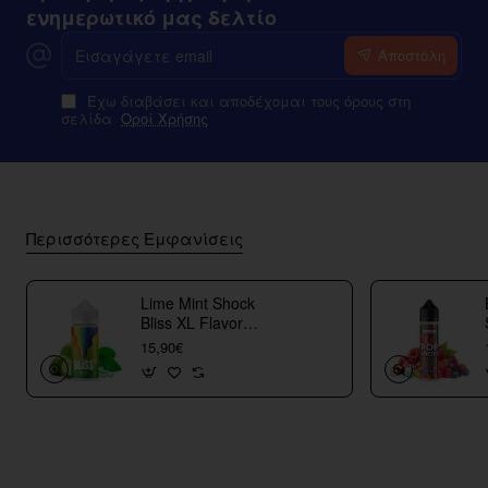
ενημερωτικό μας δελτίο
Εισαγάγετε
Αποστόλη
email
Έχω διαβάσει και αποδέχομαι τους όρους στη
σελίδα
Οροί Χρήσης
Περισσότερες Εμφανίσεις
Lime Mint Shock
Bliss XL Flavor
Shots
15,90€