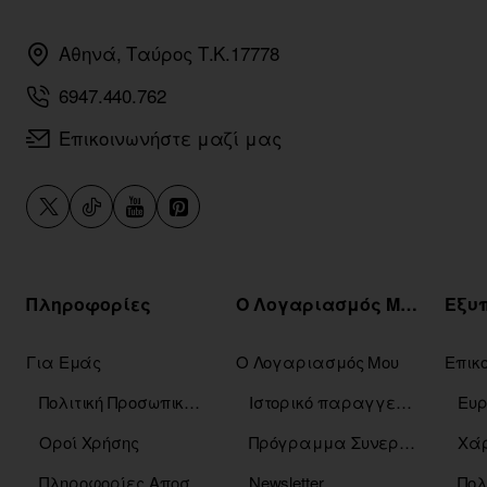
Αθηνά, Ταύρος Τ.Κ.17778
6947.440.762
Επικοινωνήστε μαζί μας
Πληροφορίες
Ο Λογαριασμός Μου
Για Εμάς
Ο Λογαριασμός Μου
Επικ
Πολιτική Προσωπικών Δεδομένων
Ιστορικό παραγγελιών
Οροί Χρήσης
Πρόγραμμα Συνεργατών
Χάρ
Πληροφορίες Αποστόλης
Newsletter
Πολ