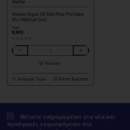
VooPoo
Voopoo Argus G2 Mini Plus Pod Vape
Kit (1500mah 3ml)
Τιμή
9,90€
Voopoo
Argus
Καλάθι
G2
Mini
Plus
Αγόρασε Τώρα
Κάντε Ερώτηση
Pod
Vape
Kit
(1500mah
3ml)
Μείνετε ενημερωμένοι για νέα και
προσφορές εγγραφόμενοι στο