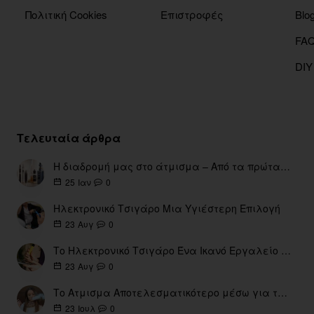
Πολιτική Cookies
Επιστροφές
Blo
DIY
Τελευταία άρθρα
Η διαδρομή μας στο άτμισμα – Από τα πρώτα eGo έως τη σύγχρονη εποχή
0
25
Ιαν
Ηλεκτρονικό Τσιγάρο Μια Υγιέστερη Επιλογή
0
23
Αυγ
Το Ηλεκτρονικό Τσιγάρο Ένα Ικανό Εργαλείο για τη Διακοπή του Καπνίσματος
0
23
Αυγ
Το Ατμισμα Αποτελεσματικότερο μέσω για την διακοπή Καπνίσματος
0
23
Ιουλ