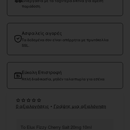
Συνεργασία με τα ταχύτερα δίκτυα για άμεση
παράδοση.
Ασφαλείς αγορές
Τα δεδομένα σου είναι απόρρητα με πρωτόκολλα
SSL.
Εύκολη Επιστροφή
Απλή διαδικασία, μηδέν ταλαιπωρία για εσένα
0 αξιολογήσεις
•
Γράψτε μια αξιολόγηση
Το Elux Fizzy Cherry Salt 20mg 10ml