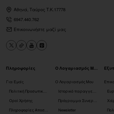
Αθηνά, Ταύρος Τ.Κ.17778
6947.440.762
Επικοινωνήστε μαζί μας
Πληροφορίες
Ο Λογαριασμός Μου
Για Εμάς
Ο Λογαριασμός Μου
Επικ
Πολιτική Προσωπικών Δεδομένων
Ιστορικό παραγγελιών
Οροί Χρήσης
Πρόγραμμα Συνεργατών
Χάρ
Πληροφορίες Αποστόλης
Newsletter
Πολ