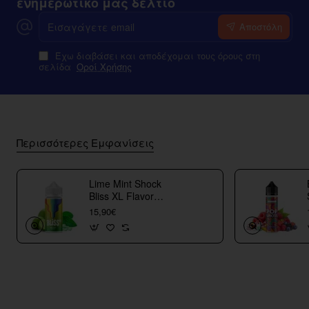
ενημερωτικό μας δελτίο
Εισαγάγετε
Αποστόλη
email
Έχω διαβάσει και αποδέχομαι τους όρους στη
σελίδα
Οροί Χρήσης
Περισσότερες Εμφανίσεις
Lime Mint Shock
Bliss XL Flavor
Shots
15,90€