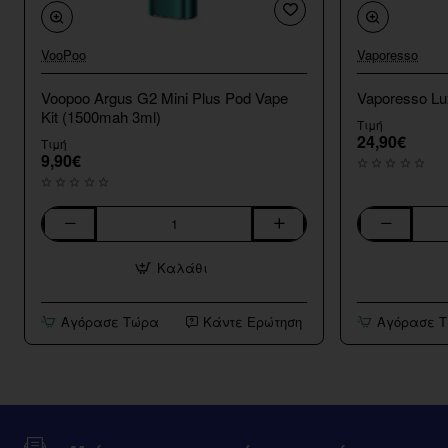
VooPoo
Vaporesso
Voopoo Argus G2 Mini Plus Pod Vape
Vaporesso Lu
Kit (1500mah 3ml)
Τιμή
24,90€
Τιμή
9,90€
Voopoo
Vaporesso
Argus
Luxe
Καλάθι
G2
Q3
Mini
Pod
Plus
Kit
Αγόρασε Τώρα
Κάντε Ερώτηση
Αγόρασε 
Pod
1450mAh
Vape
Kit
(1500mah
3ml)