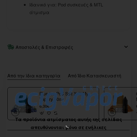
Ιδανικό για: Pod συσκευές & MTL
άτμισμα
Αποστολές & Επιστροφές
Από την ίδια κατηγορία
Από Ίδιο Κατασκευαστή
Blue Ice Pod Salt Xyfil My
Vapery 10ml
6,30€
Τα προϊόντα ατμίσματος αυτής της σελίδας
απευθύνονται μόνο σε ενήλικες