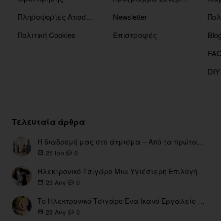
Πληροφορίες Αποστόλης
Newsletter
Πολ
Πολιτική Cookies
Επιστροφές
Blo
DIY
Τελευταία άρθρα
Η διαδρομή μας στο άτμισμα – Από τα πρώτα eGo έως τη σύγχρονη εποχή
0
25
Ιαν
Ηλεκτρονικό Τσιγάρο Μια Υγιέστερη Επιλογή
0
23
Αυγ
Το Ηλεκτρονικό Τσιγάρο Ένα Ικανό Εργαλείο για τη Διακοπή του Καπνίσματος
0
23
Αυγ