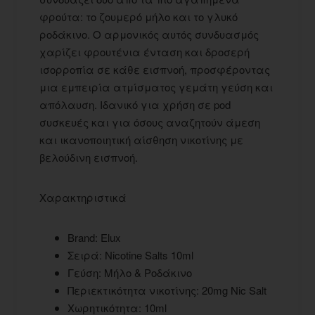
φρούτα: το ζουμερό μήλο και το γλυκό
ροδάκινο. Ο αρμονικός αυτός συνδυασμός
χαρίζει φρουτένια ένταση και δροσερή
ισορροπία σε κάθε εισπνοή, προσφέροντας
μια εμπειρία ατμίσματος γεμάτη γεύση και
απόλαυση. Ιδανικό για χρήση σε pod
συσκευές και για όσους αναζητούν άμεση
και ικανοποιητική αίσθηση νικοτίνης με
βελούδινη εισπνοή.
Χαρακτηριστικά
Brand: Elux
Σειρά: Nicotine Salts 10ml
Γεύση: Μήλο & Ροδάκινο
Περιεκτικότητα νικοτίνης: 20mg Nic Salt
Χωρητικότητα: 10ml