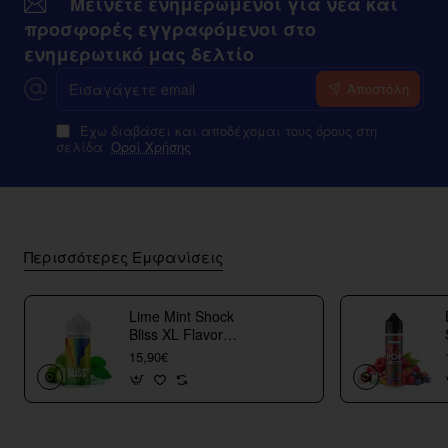
Μείνετε ενημερωμένοι για νέα και
προσφορές εγγραφόμενοι στο
ενημερωτικό μας δελτίο
Εισαγάγετε
Αποστόλη
email
Έχω διαβάσει και αποδέχομαι τους όρους στη
σελίδα
Οροί Χρήσης
Περισσότερες Εμφανίσεις
Lime Mint Shock
Bliss XL Flavor
Shots
15,90€