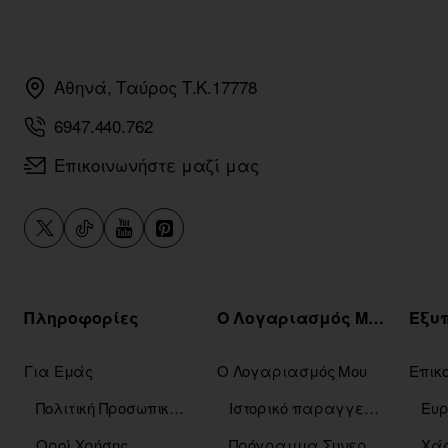
Αθηνά, Ταύρος Τ.Κ.17778
6947.440.762
Επικοινωνήστε μαζί μας
Πληροφορίες
Ο Λογαριασμός Μου
Για Εμάς
Ο Λογαριασμός Μου
Επικ
Πολιτική Προσωπικών Δεδομένων
Ιστορικό παραγγελιών
Οροί Χρήσης
Πρόγραμμα Συνεργατών
Χάρ