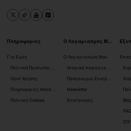
Πληροφορίες
Ο Λογαριασμός Μου
Για Εμάς
Ο Λογαριασμός Μου
Επικ
Πολιτική Προσωπικών Δεδομένων
Ιστορικό παραγγελιών
Οροί Χρήσης
Πρόγραμμα Συνεργατών
Χάρ
Πληροφορίες Αποστόλης
Newsletter
Πολ
Πολιτική Cookies
Επιστροφές
Blo
DIY