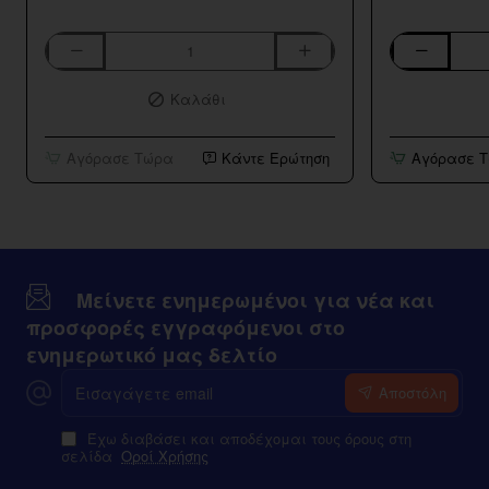
Aspire
Bar
K3
Series
Καλάθι
BVC
Strawberry
Tank
Kiwi
10ml/120ml
Αγόρασε Τώρα
Κάντε Ερώτηση
Αγόρασε 
Μείνετε ενημερωμένοι για νέα και
προσφορές εγγραφόμενοι στο
ενημερωτικό μας δελτίο
Εισαγάγετε
Αποστόλη
email
Έχω διαβάσει και αποδέχομαι τους όρους στη
σελίδα
Οροί Χρήσης