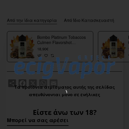
Από την ίδια κατηγορία
Από Ίδιο Κατασκευαστή
Bombo Platinum Tobaccos
Culmen Flavorshot
40/120ml
18,90€
Share
Facebook
X
WhatsApp
Email
Τα προϊόντα ατμίσματος αυτής της σελίδας
απευθύνονται μόνο σε ενήλικες
Είστε άνω των 18?
Μπορεί να σας αρέσει