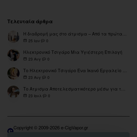
Τελευταία άρθρα
Η διαδρομή μας στο άτμισμα – Από τα πρώτα eGo έως τη σύγχρονη εποχή
0
25
Ιαν
Ηλεκτρονικό Τσιγάρο Μια Υγιέστερη Επιλογή
0
23
Αυγ
Το Ηλεκτρονικό Τσιγάρο Ένα Ικανό Εργαλείο για τη Διακοπή του Καπνίσματος
0
23
Αυγ
Το Ατμισμα Αποτελεσματικότερο μέσω για την διακοπή Καπνίσματος
0
23
Ιουλ
Copyright © 2009-2026 e-CigVapor.gr
Developed by S.K. | DNSGrid.eu • OpenCart Expert