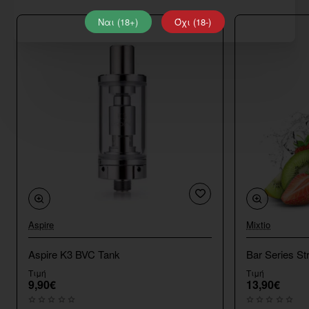
Ναι (18+)
Όχι (18-)
Aspire
Mixtio
Aspire K3 BVC Tank
Bar Series St
Τιμή
Τιμή
9,90€
13,90€