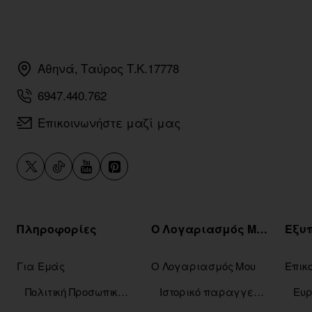
Αθηνά, Ταύρος Τ.Κ.17778
6947.440.762
Επικοινωνήστε μαζί μας
Πληροφορίες
Ο Λογαριασμός Μου
Για Εμάς
Ο Λογαριασμός Μου
Επικ
Πολιτική Προσωπικών Δεδομένων
Ιστορικό παραγγελιών