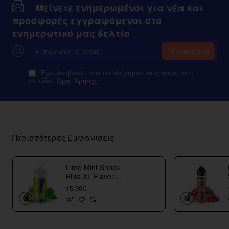
Μείνετε ενημερωμένοι για νέα και
προσφορές εγγραφόμενοι στο
ενημερωτικό μας δελτίο
Εισαγάγετε
Αποστόλη
email
Έχω διαβάσει και αποδέχομαι τους όρους στη
σελίδα
Οροί Χρήσης
Περισσότερες Εμφανίσεις
Lime Mint Shock
Bliss XL Flavor
Shots
15,90€