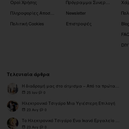
Οροί Χρήσης
Πρόγραμμα Συνεργατών
Χάρ
Πληροφορίες Αποστόλης
Newsletter
Πολ
Πολιτική Cookies
Επιστροφές
Blo
DIY
Τελευταία άρθρα
Η διαδρομή μας στο άτμισμα – Από τα πρώτα eGo έως τη σύγχρονη εποχή
0
25
Ιαν
Ηλεκτρονικό Τσιγάρο Μια Υγιέστερη Επιλογή
0
23
Αυγ
Το Ηλεκτρονικό Τσιγάρο Ένα Ικανό Εργαλείο για τη Διακοπή του Καπνίσματος
0
23
Αυγ