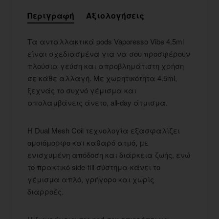
Περιγραφή
Αξιολογήσεις
Τα ανταλλακτικά pods Vaporesso Vibe 4.5ml
είναι σχεδιασμένα για να σου προσφέρουν
πλούσια γεύση και απροβλημάτιστη χρήση
σε κάθε αλλαγή. Με χωρητικότητα 4.5ml,
ξεχνάς το συχνό γέμισμα και
απολαμβάνεις άνετο, all-day άτμισμα.
Η Dual Mesh Coil τεχνολογία εξασφαλίζει
ομοιόμορφο και καθαρό ατμό, με
ενισχυμένη απόδοση και διάρκεια ζωής, ενώ
το πρακτικό side-fill σύστημα κάνει το
γέμισμα απλό, γρήγορο και χωρίς
διαρροές.