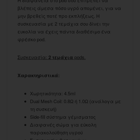
Η διαφάνεια στο pod σου επιτρέπει να
βλέπεις άμεσα πόσο υγρό απομένει, για να
μην βρεθείς ποτέ προ εκπλήξεως. Η
συσκευασία με 2 τεμάχια σου δίνει την
ευκολία να έχεις πάντα διαθέσιμο ένα
φρέσκο pod.
Συσκευασία:
2 τεμάχια
pods.
Χαρακτηριστικά:
Χωρητικότητα: 4.5ml
Dual Mesh Coil: 0.8Ω ή 1.0Ω (ανάλογα με
τη συσκευή)
Side-fill σύστημα γέμισματος
Διαφανές σώμα για εύκολη
παρακολούθηση υγρού