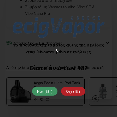
Συσκευασία 2 τεμαχίων
Συμβατό με Vaporesso Vibe, Vibe SE &
Vibe Nano Pro
Αποστολές & Επιστροφές
Τα προϊόντα ατμίσματος αυτής της σελίδας
απευθύνονται μόνο σε ενήλικες
Είστε άνω των 18?
Από την ίδια κατηγορία
Από Ίδιο Κατασκευαστή
Aegis Boost 3 5ml Pod Tank
Geekvape
Ναι (18+)
Όχι (18-)
4,00€